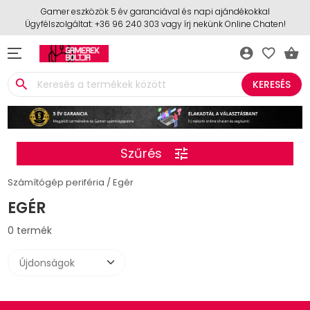
Gamer eszközök 5 év garanciával és napi ajándékokkal
Ügyfélszolgáltat: +36 96 240 303 vagy írj nekünk Online Chaten!
account_circle
favorite_border
shopping_basket
search
KERESÉS
Szűrés
tune
Számítógép periféria
Egér
EGÉR
0 termék