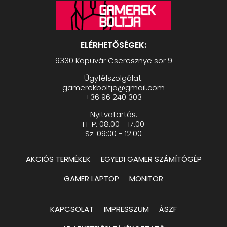
ELÉRHETŐSÉGEK:
9330 Kapuvár Cseresznye sor 9
Ügyfélszolgálat:
gamerekboltja@gmail.com
+36 96 240 303
Nyitvatartás:
H-P: 08:00 - 17:00
Sz: 09:00 - 12:00
AKCIÓS TERMÉKEK
EGYEDI GAMER SZÁMÍTÓGÉP
GAMER LAPTOP
MONITOR
KAPCSOLAT
IMPRESSZUM
ÁSZF