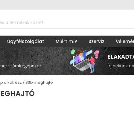
Ügyfélszolgálat
Miért mi?
Szerviz
Vélemé
p alkatrész
SSD meghajtó
MEGHAJTÓ