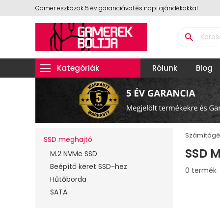
Gamer eszközök 5 év garanciával és napi ajándékokkal
search
Kategóriák
Rólunk
Blog
Számítógé
SSD meghajtó
SSD 
M.2 NVMe SSD
Beépítő keret SSD-hez
0 termék
Hűtőborda
SATA