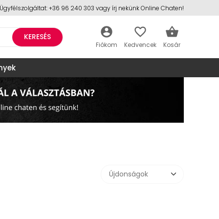
Ügyfélszolgáltat: +36 96 240 303 vagy írj nekünk Online Chaten!
account_circle
favorite_border
shopping_basket
KERESÉS
nyek