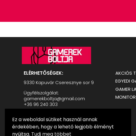
ELÉRHETŐSÉGEK:
AKCIÓS 
EGYEDI 
9330 Kapuvár Cseresznye sor 9
GAMER L
Ügyfélszolgálat:
MONITOR
gamerekboltja@gmail.com
+36 96 240 303
Nyitvatartás:
Ez a weboldal sütiket használ annak
H-P: 08:00 - 17:00
Sz: 09:00 - 12:00
érdekében, hogy a lehető legjobb élményt
nyújtsa.
Tudj meg többet