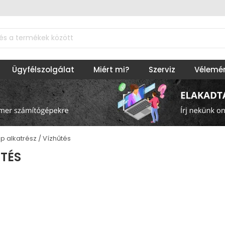
Ügyfélszolgálat
Miért mi?
Szerviz
Vélemé
p alkatrész
Vízhűtés
TÉS