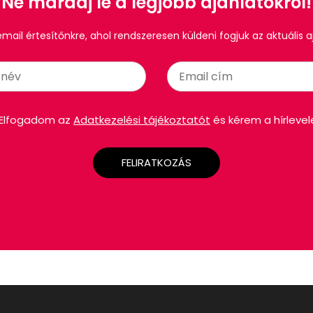
Ne maradj le a legjobb ajánlatokról!
 email értesítőnkre, ahol rendszeresen küldeni fogjuk az aktuális a
Elfogadom az
Adatkezelési tájékoztatót
és kérem a hírlevel
FELIRATKOZÁS