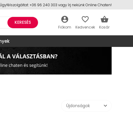
Ügyfélszolgáltat: +36 96 240 303 vagy írj nekünk Online Chaten!
account_circle
favorite_border
shopping_basket
KERESÉS
nyek