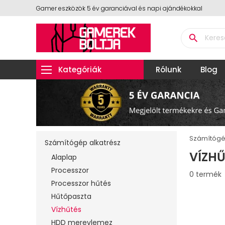
Gamer eszközök 5 év garanciával és napi ajándékokkal
search
Kategóriák
Rólunk
Blog
Számítógé
Számítógép alkatrész
VÍZHŰ
Alaplap
Processzor
0 termék
Processzor hűtés
Hűtőpaszta
Vízhűtés
HDD merevlemez