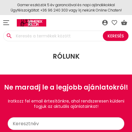
Gamer eszközök 5 év garanciával és napi ajándékokkal
Ügyfélszolgáltat: +36 96 240 303 vagy írj nekünk Online Chaten!
account_circle
favorite_border
shopping_basket
search
KERESÉS
RÓLUNK
Ne maradj le a legjobb ajánlatokról!
Iratkozz fel email értesítőnkre, ahol rendszeresen küldeni
fogjuk az aktuális ajánlatainkat!