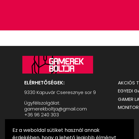
ELÉRHETŐSÉGEK:
AKCIÓS 
EGYEDI 
9330 Kapuvár Cseresznye sor 9
GAMER L
Ügyfélszolgálat:
MONITOR
gamerekboltja@gmail.com
+36 96 240 303
Nyitvatartás:
Ez a weboldal sütiket használ annak
H-P: 08:00 - 17:00
Sz: 09:00 - 12:00
érdekében, hogy a lehető legjobb élményt