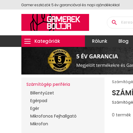
Gamer eszközök 5 év garanciával és napi ajándékokkal
search
Kategóriák
Rólunk
Blog
Számítógép
Számítógép periféria
SZÁMÍ
Billentyűzet
Egérpad
Számítógép
Egér
0 termék
Mikrofonos Fejhallgató
Mikrofon