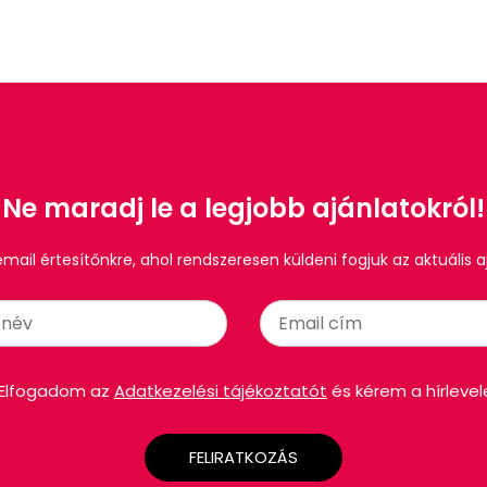
Ne maradj le a legjobb ajánlatokról!
 email értesítőnkre, ahol rendszeresen küldeni fogjuk az aktuális a
Elfogadom az
Adatkezelési tájékoztatót
és kérem a hírlevel
FELIRATKOZÁS