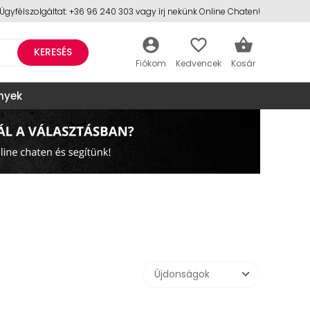
Ügyfélszolgáltat: +36 96 240 303 vagy írj nekünk Online Chaten!
account_circle
favorite_border
shopping_basket
KERESÉS
nyek