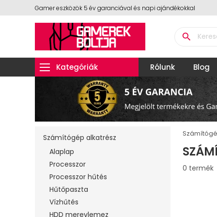
Gamer eszközök 5 év garanciával és napi ajándékokkal
search
Kategóriák
Rólunk
Blog
Számítógé
Számítógép alkatrész
SZÁM
Alaplap
Processzor
0 termék
Processzor hűtés
Hűtőpaszta
Vízhűtés
HDD merevlemez