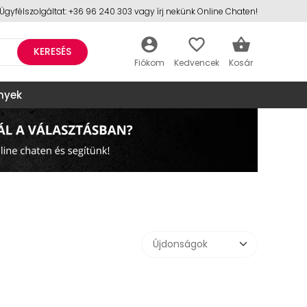
Ügyfélszolgáltat: +36 96 240 303 vagy írj nekünk Online Chaten!
account_circle
favorite_border
shopping_basket
KERESÉS
nyek