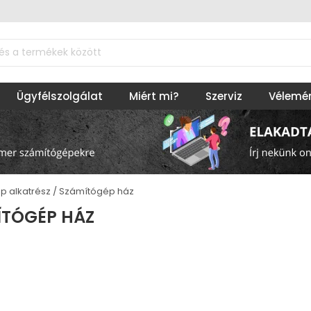
Ügyfélszolgálat
Miért mi?
Szerviz
Vélemé
p alkatrész
Számítógép ház
ÍTÓGÉP HÁZ