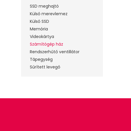
SSD meghajtó
Külső merevlemez
Külső SSD
Memória
Videokártya
Számítógép ház
Rendszerhűtő ventillátor
Tápegység
Sűrített levegő