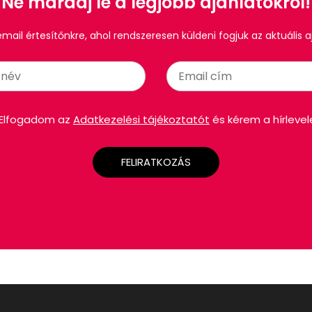
Ne maradj le a legjobb ajánlatokról!
 email értesítőnkre, ahol rendszeresen küldeni fogjuk az aktuális a
Elfogadom az
Adatkezelési tájékoztatót
és kérem a hírlevel
FELIRATKOZÁS