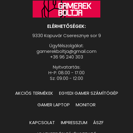
ELÉRHETŐSÉGEK:
9330 Kapuvár Cseresznye sor 9
Ügyfélszolgálat:
gamerekboltja@gmail.com
+36 96 240 303
Nyitvatartás:
H-P: 08:00 - 17:00
Sz: 09:00 - 12:00
AKCIÓS TERMÉKEK
EGYEDI GAMER SZÁMÍTÓGÉP
GAMER LAPTOP
MONITOR
KAPCSOLAT
IMPRESSZUM
ÁSZF