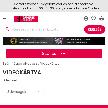
Gamer eszközök 5 év garanciával és napi ajándékokkal
Ügyfélszolgáltat: +36 96 240 303 vagy írj nekünk Online Chaten!
account_circle
favorite_border
shopping_basket
search
KERESÉS
Szűrés
tune
Számítógép alkatrész
Videokártya
VIDEOKÁRTYA
0 termék