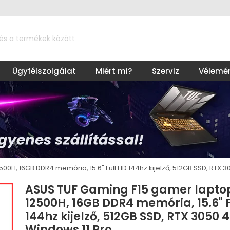
Ügyfélszolgálat
Miért mi?
Szerviz
Vélemé
00H, 16GB DDR4 memória, 15.6" Full HD 144hz kijelző, 512GB SSD, RTX 3
ASUS TUF Gaming F15 gamer laptop
12500H, 16GB DDR4 memória, 15.6" F
144hz kijelző, 512GB SSD, RTX 3050 
Windows 11 Pro