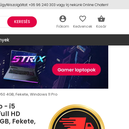
Ügyfélszolgáltat: +36 96 240 303 vagy írj nekünk Online Chaten!
account_circle
favorite_border
shopping_basket
KERESÉS
nyek
050 4GB, Fekete, Windows 11 Pro
 - i5
ull HD
4GB, Fekete,