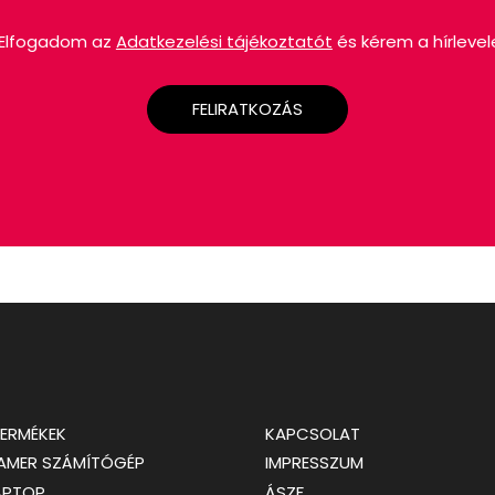
Elfogadom az
Adatkezelési tájékoztatót
és kérem a hírlevel
FELIRATKOZÁS
TERMÉKEK
KAPCSOLAT
GAMER SZÁMÍTÓGÉP
IMPRESSZUM
APTOP
ÁSZF