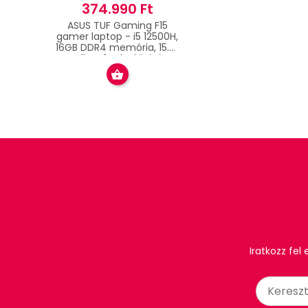
374.990 Ft
ASUS TUF Gaming F15
gamer laptop - i5 12500H,
16GB DDR4 memória, 15.6"
Full HD 144hz kijelző,
1024GB SSD, RTX 3050
4GB, Fekete, Windows 11
Pro
Iratkozz fel