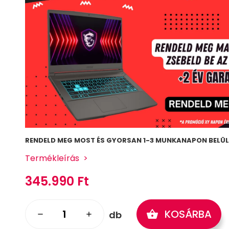
RENDELD MEG MOST ÉS GYORSAN 1-3 MUNKANAPON BELÜL 
Termékleírás
345.990 Ft
KOSÁRBA
shopping_basket
db
remove
add