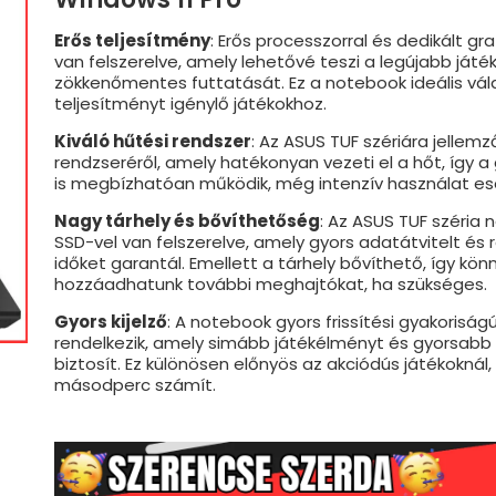
Erős teljesítmény
: Erős processzorral és dedikált gra
van felszerelve, amely lehetővé teszi a legújabb játé
zökkenőmentes futtatását. Ez a notebook ideális vá
teljesítményt igénylő játékokhoz.
Kiváló hűtési rendszer
: Az ASUS TUF szériára jellemző
rendzseréről, amely hatékonyan vezeti el a hőt, így 
is megbízhatóan működik, még intenzív használat ese
Nagy tárhely és bővíthetőség
: Az ASUS TUF széria
SSD-vel van felszerelve, amely gyors adatátvitelt és r
időket garantál. Emellett a tárhely bővíthető, így kö
hozzáadhatunk további meghajtókat, ha szükséges.
Gyors kijelző
: A notebook gyors frissítési gyakoriságú
rendelkezik, amely simább játékélményt és gyorsabb 
biztosít. Ez különösen előnyös az akciódús játékoknál
másodperc számít.