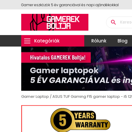
Gamer eszközök 5 év garanciával és napi ajándékokkal
search
Kategóriák
Rólunk
Blog
Gamer Laptop
ASUS TUF Gaming F15 gamer laptop - i5 125