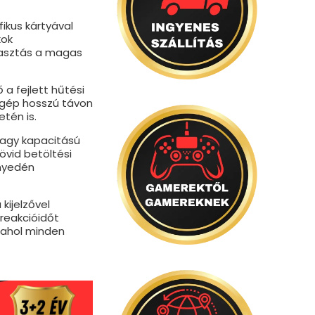
fikus kártyával
kok
lasztás a magas
 a fejlett hűtési
a gép hosszú távon
tén is.
 nagy kapacitású
övid betöltési
nnyedén
 kijelzővel
reakcióidőt
, ahol minden